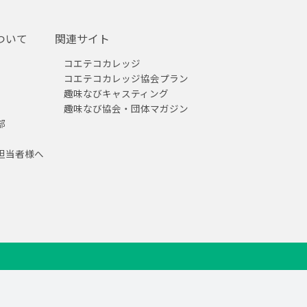
ついて
関連サイト
コエテコカレッジ
コエテコカレッジ協会プラン
趣味なびキャスティング
趣味なび協会・団体マガジン
部
担当者様へ