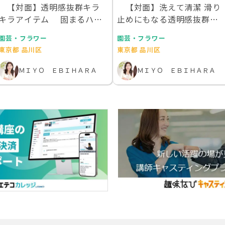
【対面】透明感抜群キラ
【対面】洗えて清潔 滑り
キラアイテム 固まるハー
止めにもなる透明感抜群の
バリウムで作るデス…
お花を散りばめた…
園芸・フラワー
園芸・フラワー
東京都 品川区
東京都 品川区
ＭＩＹＯ ＥＢＩＨＡＲＡ
ＭＩＹＯ ＥＢＩＨＡＲＡ