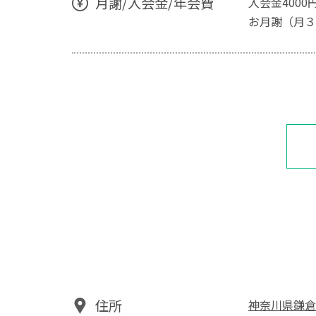
月謝/入会金/年会費
入会金4000
お月謝（月３
住所
神奈川県鎌倉