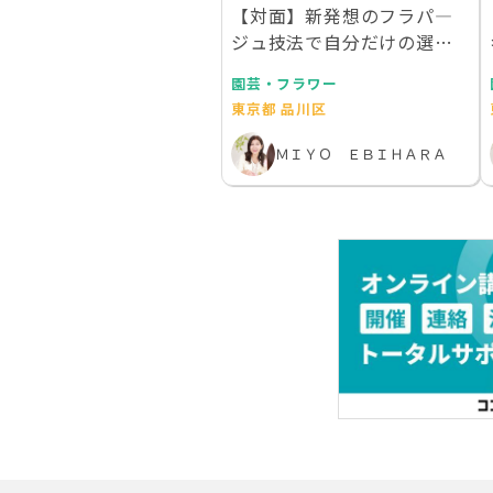
【対面】新発想のフラパ―
ジュ技法で自分だけの選ん
でエレガントトレー作…
園芸・フラワー
東京都 品川区
ＭＩＹＯ ＥＢＩＨＡＲＡ