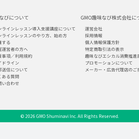
なびについて
GMO趣味なび株式会社に
ンラインレッスン導入支援講座について
運営会社
ンラインレッスンのやり方、始め方
採用情報
催する
個人情報保護方針
室運営者の方へ
特定商取引法の表示
責事項／利用規約
趣味なびエシカル消費推進
イドライン
プロモーションについて
部送信について
メーカー・広告代理店のご
くある質問
問い合わせ
© 2026 GMO Shuminavi Inc. All Rights Reserved.