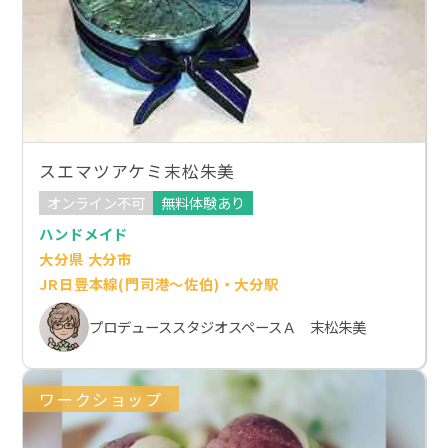
スエマツアケミ末松朱美
オンライン不可
無料体験あり
ハンドメイド
大分県 大分市
JR日豊本線(門司港～佐伯)・大分駅
プロデューススタジオスペースＡ 末松朱美
ワークショップ