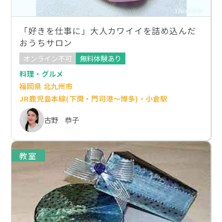
「好きを仕事に」大人カワイイを詰め込んだ
おうちサロン
オンライン不可
無料体験あり
料理・グルメ
福岡県 北九州市
JR鹿児島本線(下関・門司港～博多)・小倉駅
古野 恭子
教室