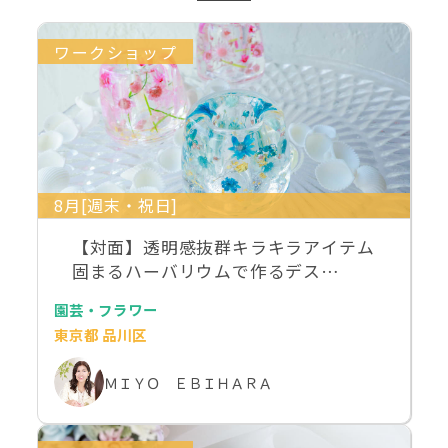
ワークショップ
8月[週末・祝日]
【対面】透明感抜群キラキラアイテム
固まるハーバリウムで作るデス…
園芸・フラワー
東京都 品川区
ＭＩＹＯ ＥＢＩＨＡＲＡ