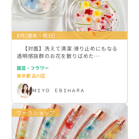
8月[週末・祝日]
【対面】洗えて清潔 滑り止めにもなる
透明感抜群のお花を散りばめた…
園芸・フラワー
東京都 品川区
ＭＩＹＯ ＥＢＩＨＡＲＡ
ワークショップ