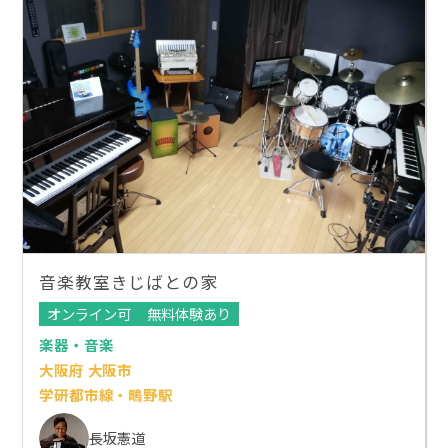
音楽教室きじばとの家
オンライン可
無料体験あり
楽器・音楽
大阪府 大阪市
学研都市線・鴫野駅
長坂憲道