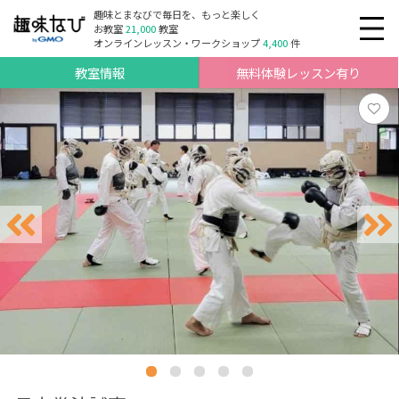
趣味とまなびで毎日を、もっと楽しく
お教室
21,000
教室
オンラインレッスン・ワークショップ
4,400
件
教室情報
無料体験レッスン有り