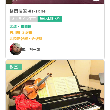
格闘技道場s-zone
オンライン不可
無料体験あり
武道・格闘技
石川県 金沢市
北陸新幹線・金沢駅
市川 勢一郎
教室