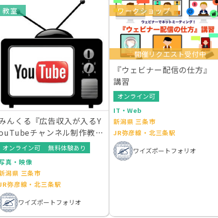
教室
ワークショップ
開催リクエスト受付中
『ウェビナー配信の仕方』
講習
オンライン可
IT・Web
みんくる『広告収入が入るY
新潟県 三条市
ouTubeチャンネル制作教
JR弥彦線・北三条駅
室』（田村） 仲ノ町教室
オンライン可
無料体験あり
ワイズポートフォリオ
写真・映像
新潟県 三条市
JR弥彦線・北三条駅
ワイズポートフォリオ