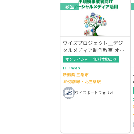
教室
ワイズプロジェクト＿デジ
タルメディア制作教室 オン
ライン講習
オンライン可
無料体験あり
IT・Web
新潟県 三条市
JR弥彦線・北三条駅
ワイズポートフォリオ