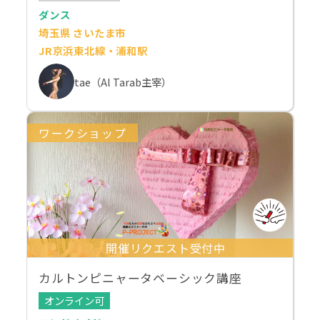
ダンス
埼玉県 さいたま市
JR京浜東北線・浦和駅
tae（Al Tarab主宰）
ワークショップ
開催リクエスト受付中
カルトンピニャータベーシック講座
オンライン可