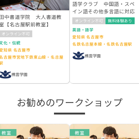
語学クラブ 中国語・スペ
イン語その他多言語に対応
田中書道学院 大人書道教
オンライン不可
無料体験あり
室【名古屋駅前教室】
英語・語学
オンライン不可
愛知県 名古屋市
文化・伝統
名鉄名古屋本線・名鉄名古屋駅
愛知県 名古屋市
樵雲学園
名古屋市営地下鉄東山線・名古屋
駅
樵雲学園
お勧めのワークショップ
教室
教室