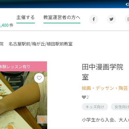
主催する
教室運営者の方へ
4,400
件
院 名古屋駅前/梅が丘/植田駅前教室
田中漫画学院 
体験レッスン有り
室
絵画・デッサン・陶芸
2
キッズ向け
女性向
小学生から入会、大人