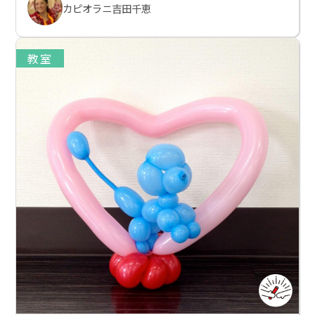
カピオラニ吉田千恵
教室