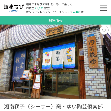
趣味とまなびで毎日を、もっと楽しく
お教室
21,000
教室
オンラインレッスン・ワークショップ
4,400
件
教室情報
湘南獅子（シーサー）窯・ゆい陶芸倶楽部