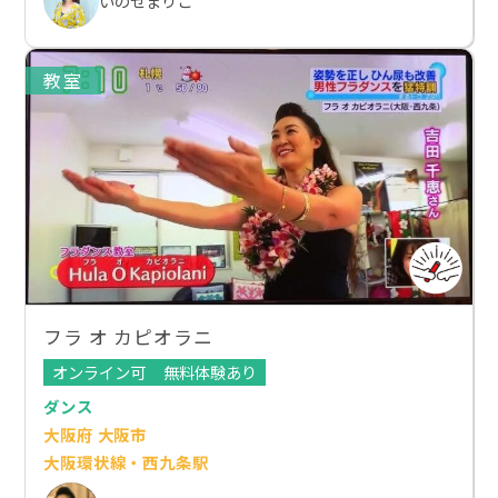
いのせまりこ
教室
フラ オ カピオラニ
オンライン可
無料体験あり
ダンス
大阪府 大阪市
大阪環状線・西九条駅