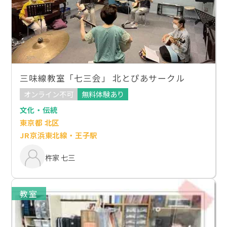
三味線教室「七三会」 北とぴあサークル
オンライン不可
無料体験あり
文化・伝統
東京都 北区
JR京浜東北線・王子駅
杵家 七三
教室