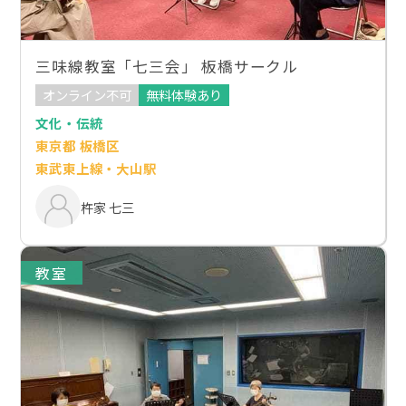
三味線教室「七三会」 板橋サークル
オンライン不可
無料体験あり
文化・伝統
東京都 板橋区
東武東上線・大山駅
杵家 七三
教室