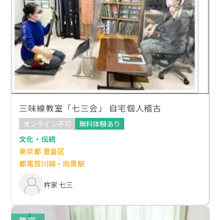
三味線教室「七三会」 自宅個人稽古
オンライン不可
無料体験あり
文化・伝統
東京都 豊島区
都電荒川線・向原駅
杵家 七三
教室