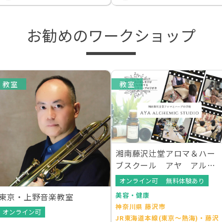
お勧めのワークショップ
教室
教室
湘南藤沢辻堂アロマ＆ハー
ブスクール アヤ アルケ
ミックスタジオ
オンライン可
無料体験あり
美容・健康
東京・上野音楽教室
神奈川県 藤沢市
オンライン可
JR東海道本線(東京～熱海)・藤沢