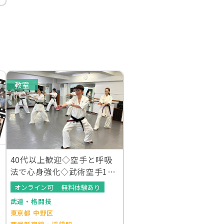
教室
40代以上歓迎◇空手と呼吸
法で心身強化◇武術空手1日
体験＠中野区
オンライン可
無料体験あり
武道・格闘技
東京都 中野区