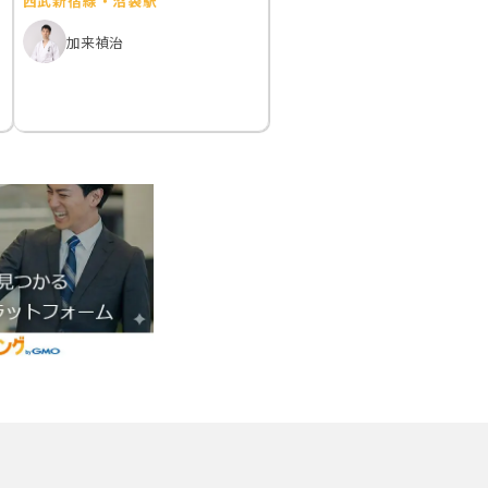
西武新宿線・沼袋駅
加来禎治