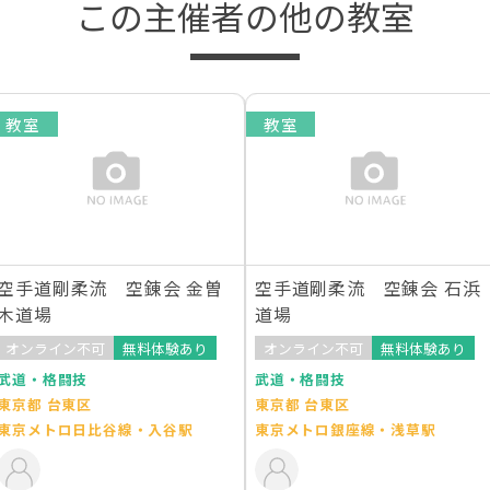
この主催者の他の教室
教室
教室
空手道剛柔流 空錬会 金曽
空手道剛柔流 空錬会 石浜
木道場
道場
オンライン不可
無料体験あり
オンライン不可
無料体験あり
武道・格闘技
武道・格闘技
東京都 台東区
東京都 台東区
東京メトロ日比谷線・入谷駅
東京メトロ銀座線・浅草駅