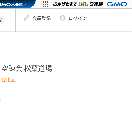
会員登録
ログイン
空錬会 松葉道場
 台東区
！