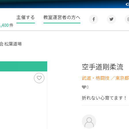
主催する
教室運営者の方へ
4,400
件
会 松葉道場
空手道剛柔流 
武道・格闘技
／東京都
0
折れない心育てます！