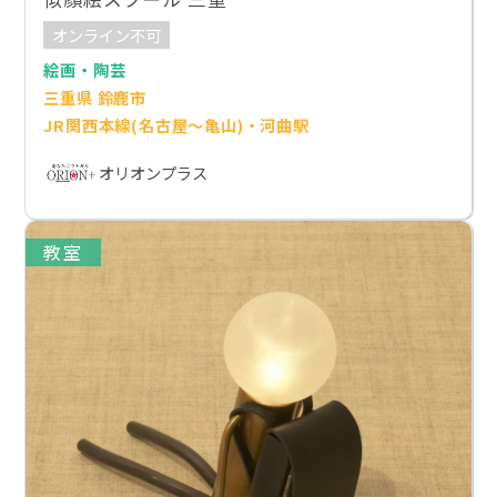
オンライン不可
絵画・陶芸
三重県 鈴鹿市
JR関西本線(名古屋～亀山)・河曲駅
オリオンプラス
教室