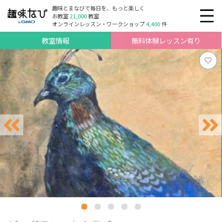
趣味とまなびで毎日を、もっと楽しく
お教室
21,000
教室
オンラインレッスン・ワークショップ
4,400
件
教室情報
無料体験レッスン有り