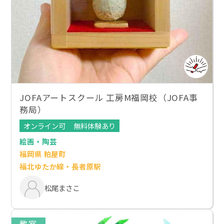
JOFAアートスクール 工房M福岡校（JOFA事
務局）
オンライン可
無料体験あり
絵画・陶芸
福岡県 粕屋町
福北ゆたか線・長者原駅
松尾まさこ
教室