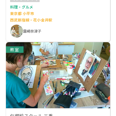
料理・グルメ
東京都 小平市
西武新宿線・花小金井駅
露崎奈津子
教室
似顔絵スクール 三重