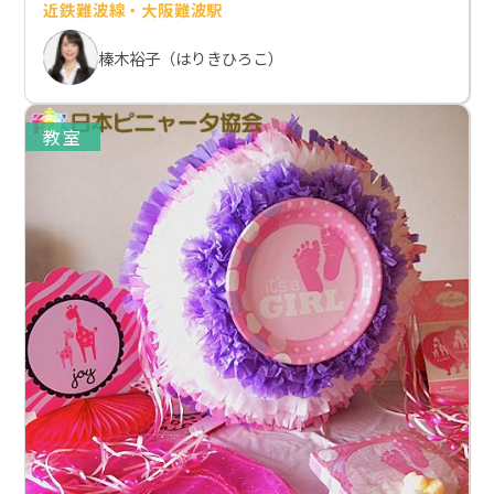
近鉄難波線・大阪難波駅
榛木裕子（はりきひろこ）
教室