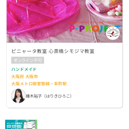
ピニャータ教室 心斎橋シモジマ教室
オンライン不可
ハンドメイド
大阪府 大阪市
大阪メトロ御堂筋線・本町駅
榛木裕子（はりきひろこ）