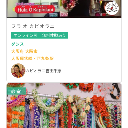
フラ オ カピオラニ
オンライン可
無料体験あり
ダンス
大阪府 大阪市
大阪環状線・西九条駅
カピオラニ吉田千恵
教室