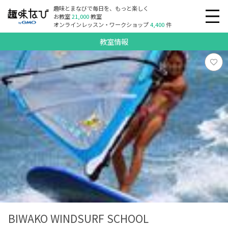
趣味とまなびで毎日を、もっと楽しく
お教室
21,000
教室
オンラインレッスン・ワークショップ
4,400
件
教室情報
BIWAKO WINDSURF SCHOOL