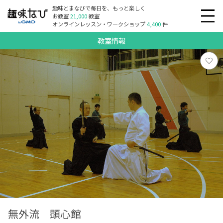
趣味とまなびで毎日を、もっと楽しく
お教室
21,000
教室
オンラインレッスン・ワークショップ
4,400
件
教室情報
無外流 顕心館