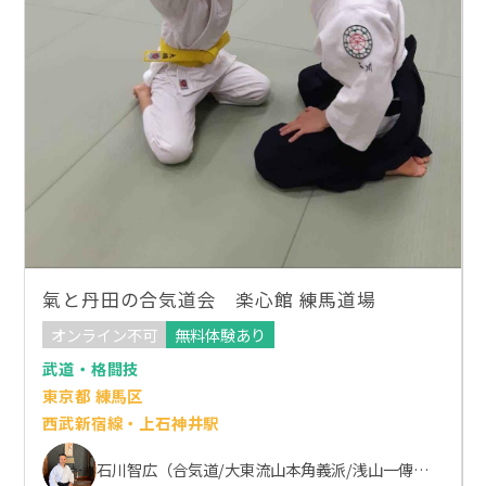
氣と丹田の合気道会 楽心館 練馬道場
オンライン不可
無料体験あり
武道・格闘技
東京都 練馬区
西武新宿線・上石神井駅
石川智広（合気道/大東流山本角義派/浅山一傳流体術）