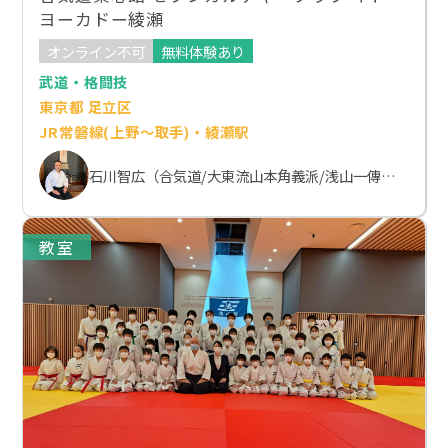
ヨーカドー綾瀬
オンライン不可
無料体験あり
武道・格闘技
東京都 足立区
JR常磐線(上野～取手)・綾瀬駅
石川智広（合気道/大東流山本角義派/浅山一傳流体術）
教室