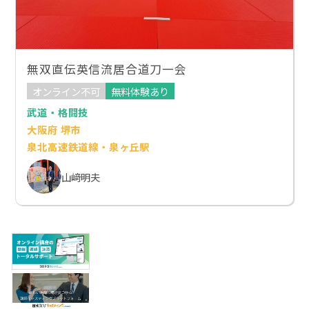
無双直伝英信流居合道刀一会
オンライン不可
無料体験あり
武道・格闘技
大阪府 堺市
泉北高速鉄道線・泉ヶ丘駅
山﨑明夫