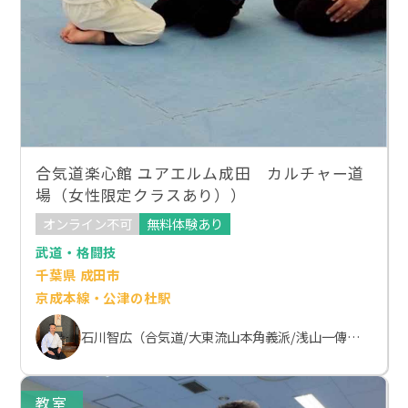
合気道楽心館 ユアエルム成田 カルチャー道
場（女性限定クラスあり））
オンライン不可
無料体験あり
武道・格闘技
千葉県 成田市
京成本線・公津の杜駅
石川智広（合気道/大東流山本角義派/浅山一傳流体術）
教室