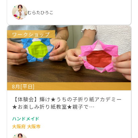
むらたひろこ
ワークショップ
8月[平日]
【体験会】輝け★うちの子折り紙アカデミー
★お楽しみ折り紙教室★親子で…
ハンドメイド
大阪府 大阪市