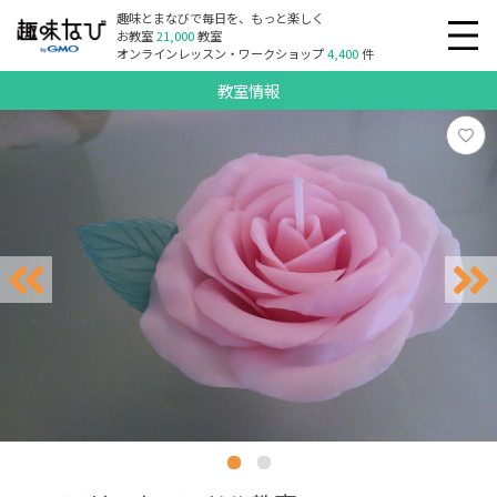
趣味とまなびで毎日を、もっと楽しく
お教室
21,000
教室
オンラインレッスン・ワークショップ
4,400
件
教室情報