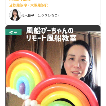
近鉄難波線・大阪難波駅
榛木裕子（はりきひろこ）
教室