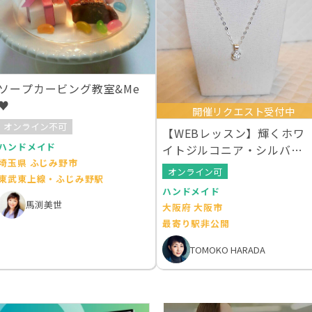
ソープカービング教室&Me
♥
開催リクエスト受付中
オンライン不可
【WEBレッスン】輝くホワ
ハンドメイド
イトジルコニア・シルバー
埼玉県 ふじみ野市
ジュエリー全２回
オンライン可
東武東上線・ふじみ野駅
ハンドメイド
馬渕美世
大阪府 大阪市
最寄り駅非公開
TOMOKO HARADA