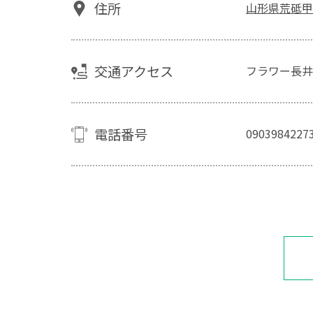
住所
山形県荒砥甲6
交通アクセス
フラワー長井
電話番号
0903984227