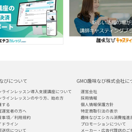
なびについて
GMO趣味なび株式会社に
ンラインレッスン導入支援講座について
運営会社
ンラインレッスンのやり方、始め方
採用情報
催する
個人情報保護方針
室運営者の方へ
特定商取引法の表示
責事項／利用規約
趣味なびエシカル消費推進
イドライン
プロモーションについて
部送信について
メーカー・広告代理店のご