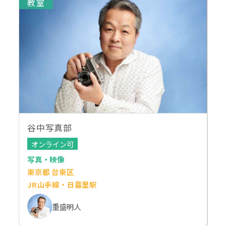
教室
谷中写真部
オンライン可
写真・映像
東京都 台東区
JR山手線・日暮里駅
重盛明人