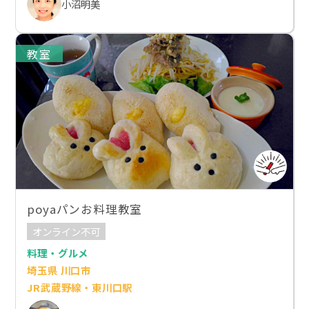
小沼明美
教室
poyaパンお料理教室
オンライン不可
料理・グルメ
埼玉県 川口市
JR武蔵野線・東川口駅