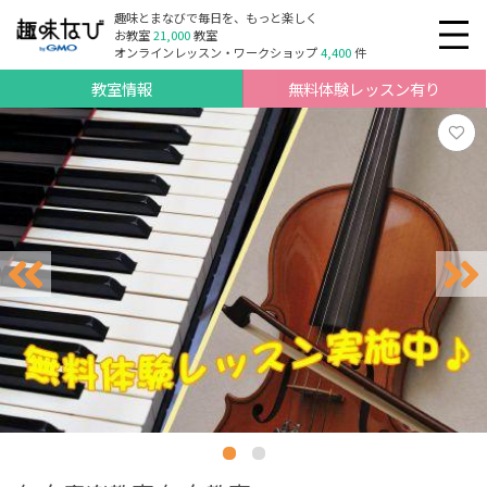
趣味とまなびで毎日を、もっと楽しく
お教室
21,000
教室
オンラインレッスン・ワークショップ
4,400
件
教室情報
無料体験レッスン有り