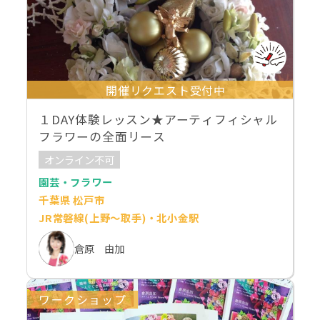
開催リクエスト受付中
１DAY体験レッスン★アーティフィシャル
フラワーの全面リース
オンライン不可
園芸・フラワー
千葉県 松戸市
JR常磐線(上野～取手)・北小金駅
倉原 由加
ワークショップ