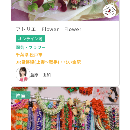
アトリエ Flower Flower
オンライン可
園芸・フラワー
千葉県 松戸市
JR常磐線(上野～取手)・北小金駅
倉原 由加
教室