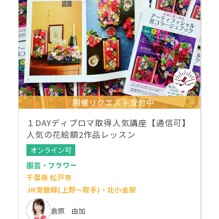
開催リクエスト受付中
１DAYディプロマ取得人気講座【通信可】
人気の花絵額2作品レッスン
オンライン可
園芸・フラワー
千葉県 松戸市
JR常磐線(上野～取手)・北小金駅
倉原 由加