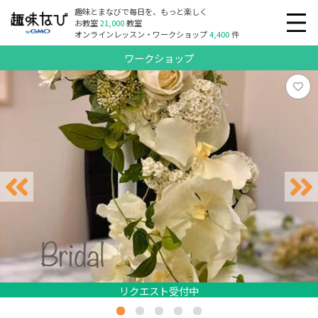
趣味とまなびで毎日を、もっと楽しく
お教室
21,000
教室
オンラインレッスン・ワークショップ
4,400
件
ワークショップ
リクエスト受付中
リクエスト受付中
リクエスト受付中
リクエスト受付中
リクエスト受付中
リクエスト受付中