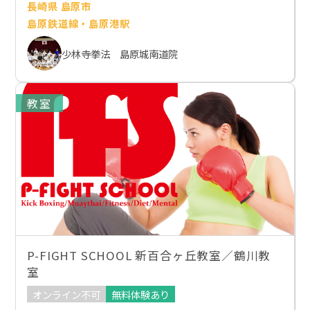
長崎県 島原市
島原鉄道線・島原港駅
少林寺拳法 島原城南道院
教室
P-FIGHT SCHOOL 新百合ヶ丘教室／鶴川教
室
オンライン不可
無料体験あり