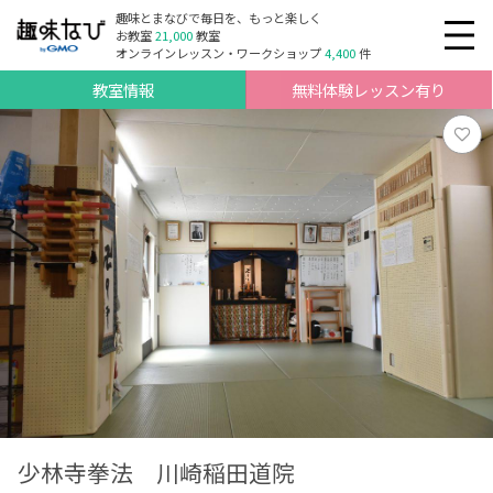
趣味とまなびで毎日を、もっと楽しく
お教室
21,000
教室
オンラインレッスン・ワークショップ
4,400
件
教室情報
無料体験レッスン有り
少林寺拳法 川崎稲田道院