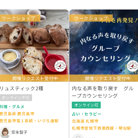
ワークショップ
ワークショップ
開催リクエスト受付中
開催リクエスト受付中
リュスティック2種
内なる声を取り戻す グル
ープカウンセリング
オンライン不可
オンライン可
料理・グルメ
鹿児島県 鹿児島市
占い・セラピー
鹿児島市電１系統・いづろ通駅
北海道 札幌市
札幌市営地下鉄東西線・琴似駅
安永智子