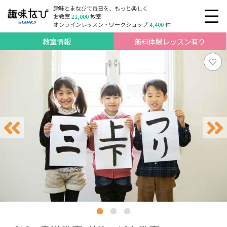
趣味とまなびで毎日を、もっと楽しく
お教室
21,000
教室
オンラインレッスン・ワークショップ
4,400
件
教室情報
無料体験レッスン有り