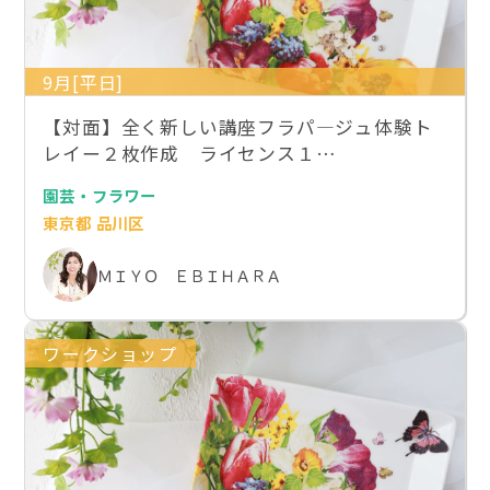
9月[平日]
【対面】全く新しい講座フラパ―ジュ体験ト
レイー２枚作成 ライセンス１…
園芸・フラワー
東京都 品川区
ＭＩＹＯ ＥＢＩＨＡＲＡ
ワークショップ