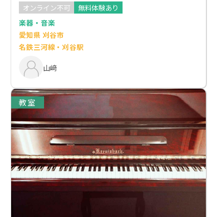
オンライン不可
無料体験あり
楽器・音楽
愛知県 刈谷市
名鉄三河線・刈谷駅
山﨑
教室