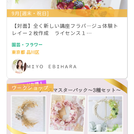
9月[週末・祝日]
【対面】全く新しい講座フラパ―ジュ体験ト
レイー２枚作成 ライセンス１…
園芸・フラワー
東京都 品川区
ＭＩＹＯ ＥＢＩＨＡＲＡ
ワークショップ