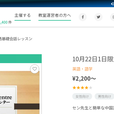
主催する
教室運営者の方へ
4,400
件
国語基礎会話レッスン
10月22日1
英語・語学
¥2,200〜
女性向け
男性向け
セン先生と簡単な中国