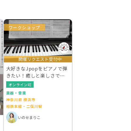
ワークショップ
開催リクエスト受付中
大好きなJpopをピアノで弾
きたい！癒しと楽しさでに
溢れる満足講座
オンライン可
楽器・音楽
神奈川県 横浜市
相鉄本線・二俣川駅
いのせまりこ