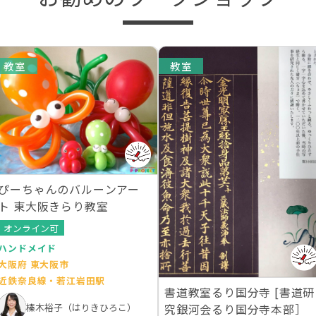
教室
教室
ぴーちゃんのバルーンアー
ト 東大阪きらり教室
オンライン可
ハンドメイド
大阪府 東大阪市
近鉄奈良線・若江岩田駅
書道教室るり国分寺 [書道研
榛木裕子（はりきひろこ）
究銀河会るり国分寺本部］