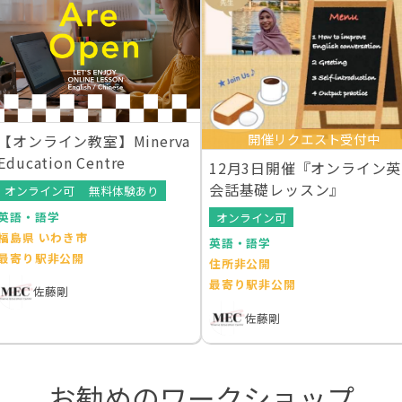
開催リクエスト受付中
【オンライン教室】Minerva
Education Centre
12月3日開催『オンライン英
会話基礎レッスン』
オンライン可
無料体験あり
英語・語学
オンライン可
福島県 いわき市
英語・語学
最寄り駅非公開
住所非公開
最寄り駅非公開
佐藤剛
佐藤剛
お勧めのワークショップ