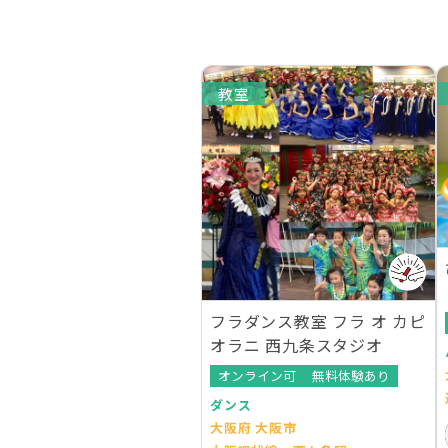
教室
フラダンス教室 フラ オ カピ
オラニ 西九条スタジオ
オンライン可
無料体験あり
ダンス
大阪府 大阪市