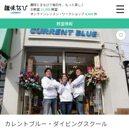
趣味とまなびで毎日を、もっと楽しく
お教室
21,000
教室
オンラインレッスン・ワークショップ
4,400
件
教室情報
カレントブルー・ダイビングスクール