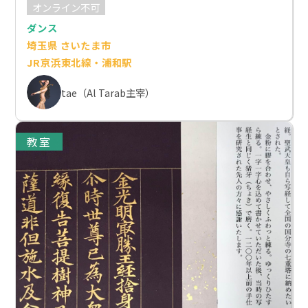
オンライン不可
ダンス
埼玉県 さいたま市
JR京浜東北線・浦和駅
tae（Al Tarab主宰）
教室