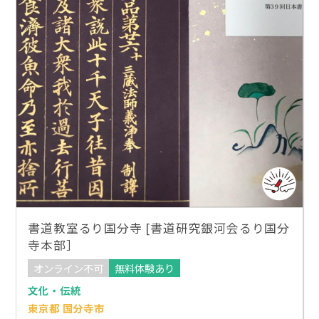
書道教室るり国分寺 [書道研究銀河会るり国分
寺本部］
オンライン不可
無料体験あり
文化・伝統
東京都 国分寺市