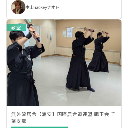
本山nackeyナオト
教室
無外流居合【浦安】国際居合道連盟 鵬玉会 千
葉支部