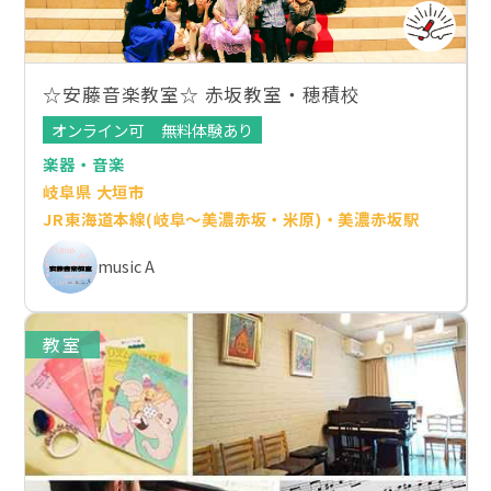
☆安藤音楽教室☆ 赤坂教室・穂積校
オンライン可
無料体験あり
楽器・音楽
岐阜県 大垣市
JR東海道本線(岐阜～美濃赤坂・米原)・美濃赤坂駅
music A
教室