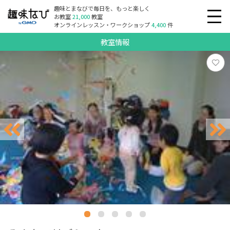
趣味とまなびで毎日を、もっと楽しく
お教室
21,000
教室
オンラインレッスン・ワークショップ
4,400
件
教室情報