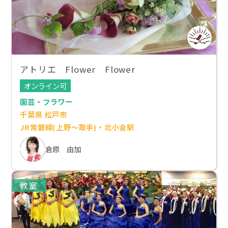
アトリエ Flower Flower
オンライン可
園芸・フラワー
千葉県 松戸市
JR常磐線(上野～取手)・北小金駅
倉原 由加
教室