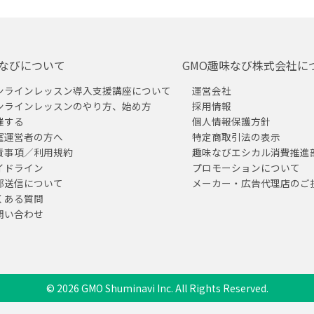
なびについて
GMO趣味なび株式会社に
ンラインレッスン導入支援講座について
運営会社
ンラインレッスンのやり方、始め方
採用情報
催する
個人情報保護方針
室運営者の方へ
特定商取引法の表示
責事項／利用規約
趣味なびエシカル消費推進
イドライン
プロモーションについて
部送信について
メーカー・広告代理店のご
くある質問
問い合わせ
© 2026 GMO Shuminavi Inc. All Rights Reserved.