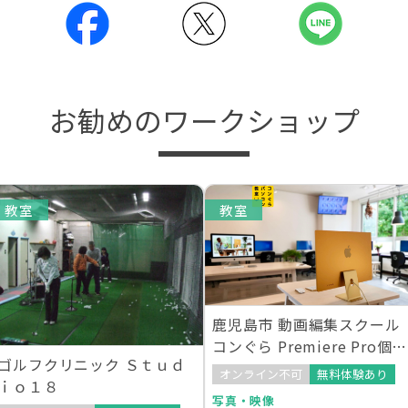
お勧めのワークショップ
教室
教室
鹿児島市 動画編集スクール
コンぐら Premiere Pro個別
ゴルフクリニック Ｓｔｕｄ
指導
オンライン不可
無料体験あり
ｉｏ１８
写真・映像