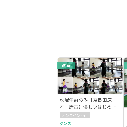
教室
水曜午前のみ【奈良田原
本 唐古】優しいはじめて
のフラダンス講座
オンライン不可
ダンス