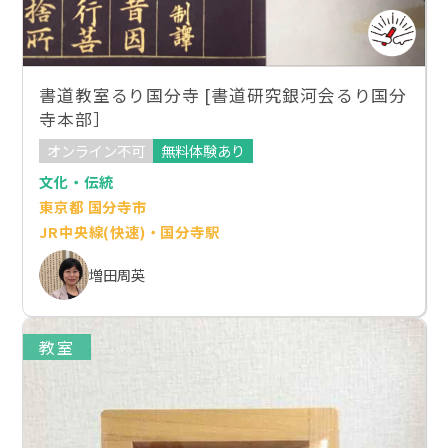
書道教室るり国分寺 [書道研究銀河会るり国分
寺本部］
オンライン不可
無料体験あり
文化・伝統
東京都 国分寺市
JR中央線(快速)・国分寺駅
増田周英
教室