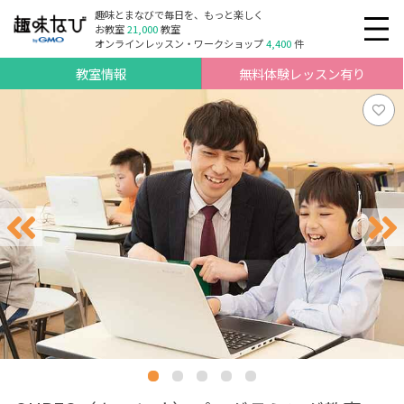
趣味とまなびで毎日を、もっと楽しく
お教室
21,000
教室
オンラインレッスン・ワークショップ
4,400
件
教室情報
無料体験レッスン有り