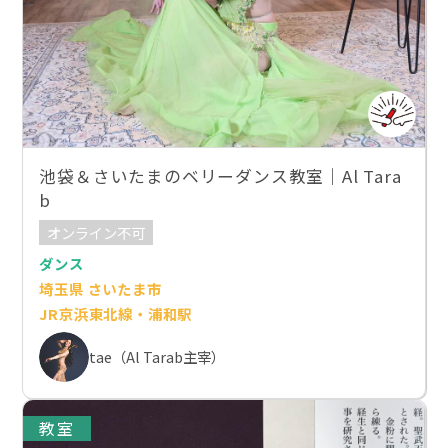
池袋＆さいたまのベリーダンス教室｜Al Tara
b
オンライン不可
ダンス
埼玉県 さいたま市
JR京浜東北線・浦和駅
tae（Al Tarab主宰）
教室