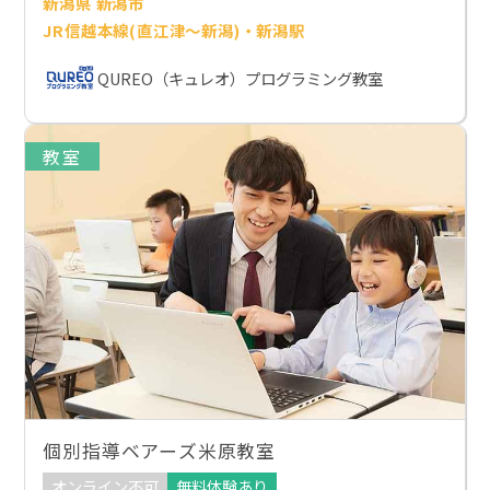
新潟県 新潟市
JR信越本線(直江津～新潟)・新潟駅
QUREO（キュレオ）プログラミング教室
教室
個別指導ベアーズ米原教室
オンライン不可
無料体験あり