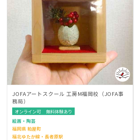
JOFAアートスクール 工房M福岡校（JOFA事
務局）
オンライン可
無料体験あり
絵画・陶芸
福岡県 粕屋町
福北ゆたか線・長者原駅