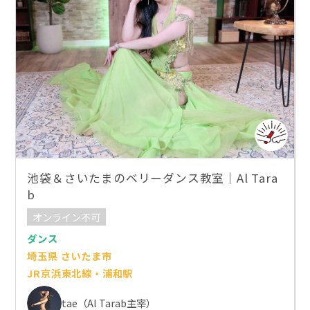
池袋＆さいたまのベリーダンス教室｜Al Tara
b
オンライン不可
ダンス
埼玉県 さいたま市
JR京浜東北線・浦和駅
tae（Al Tarab主宰）