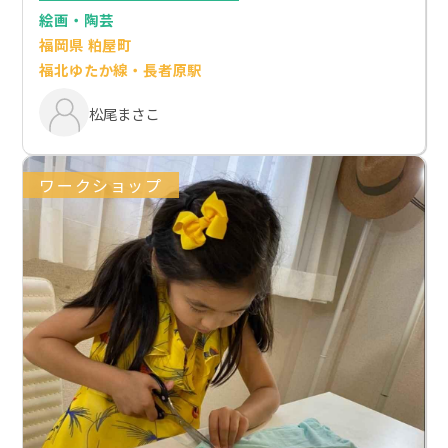
絵画・陶芸
福岡県 粕屋町
福北ゆたか線・長者原駅
松尾まさこ
ワークショップ