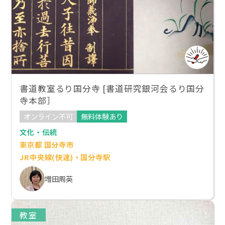
書道教室るり国分寺 [書道研究銀河会るり国分
寺本部］
オンライン不可
無料体験あり
文化・伝統
東京都 国分寺市
JR中央線(快速)・国分寺駅
増田周英
教室