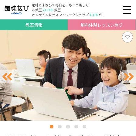
趣味とまなびで毎日を、もっと楽しく
お教室
21,000
教室
オンラインレッスン・ワークショップ
4,400
件
教室情報
無料体験レッスン有り