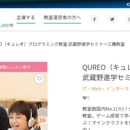
主催する
教室運営者の方へ
4,400
件
EO（キュレオ）プログラミング教室 武蔵野進学セミナー三鷹教室
QUREO（キ
体験レッスン有り
武蔵野進学セ
IT・Web・インター
0
教室数国内No.1(※)
教室。ゲーム感覚で学
ぶ！マインクラフトを
中！