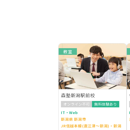
教室
森塾新潟駅前校
オンライン不可
無料体験あり
IT・Web
新潟県 新潟市
JR信越本線(直江津～新潟)・新潟