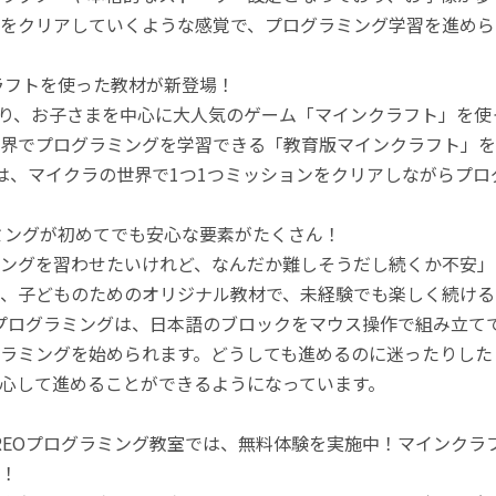
をクリアしていくような感覚で、プログラミング学習を進めら
ラフトを使った教材が新登場！
月より、お子さまを中心に大人気のゲーム「マインクラフト」を
界でプログラミングを学習できる「教育版マインクラフト」を
は、マイクラの世界で1つ1つミッションをクリアしながらプ
ミングが初めてでも安心な要素がたくさん！
ングを習わせたいけれど、なんだか難しそうだし続くか不安」
、子どものためのオリジナル教材で、未経験でも楽しく続ける
のプログラミングは、日本語のブロックをマウス操作で組み立
ラミングを始められます。どうしても進めるのに迷ったりした
心して進めることができるようになっています。
REOプログラミング教室では、無料体験を実施中！マインク
！