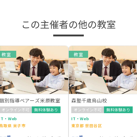
この主催者の他の教室
教室
教室
個別指導ベアーズ米原教室
森塾千歳烏山校
オンライン不可
無料体験あり
オンライン不可
無料体験あり
IT・Web
IT・Web
鳥取県 米子市
東京都 世田谷区