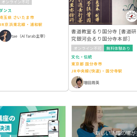
オンライン不可
ダンス
埼玉県 さいたま市
JR京浜東北線・浦和駅
書道教室るり国分寺 [書道研
tae（Al Tarab主宰）
究銀河会るり国分寺本部］
オンライン不可
無料体験あり
文化・伝統
東京都 国分寺市
JR中央線(快速)・国分寺駅
増田周英