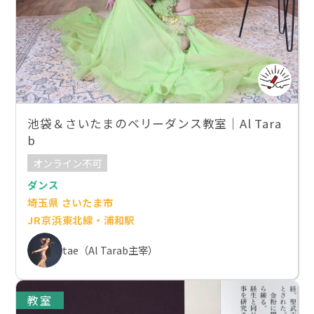
池袋＆さいたまのベリーダンス教室｜Al Tara
b
オンライン不可
ダンス
埼玉県 さいたま市
JR京浜東北線・浦和駅
tae（Al Tarab主宰）
教室