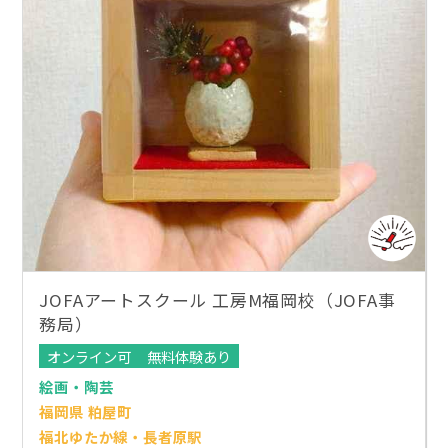
JOFAアートスクール 工房M福岡校（JOFA事
務局）
オンライン可
無料体験あり
絵画・陶芸
福岡県 粕屋町
福北ゆたか線・長者原駅