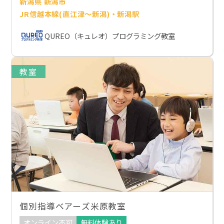
新潟県 新潟市
JR信越本線(直江津～新潟)・新潟駅
QUREO（キュレオ）プログラミング教室
教室
個別指導ベアーズ米原教室
オンライン不可
無料体験あり