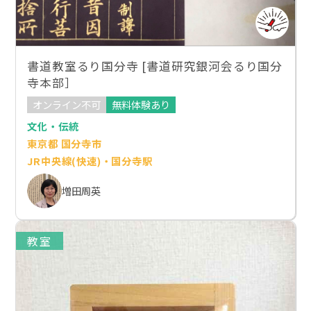
書道教室るり国分寺 [書道研究銀河会るり国分
寺本部］
オンライン不可
無料体験あり
文化・伝統
東京都 国分寺市
JR中央線(快速)・国分寺駅
増田周英
教室