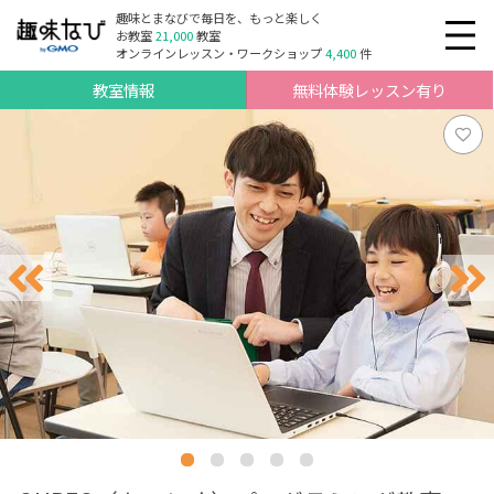
趣味とまなびで毎日を、もっと楽しく
お教室
21,000
教室
オンラインレッスン・ワークショップ
4,400
件
教室情報
無料体験レッスン有り