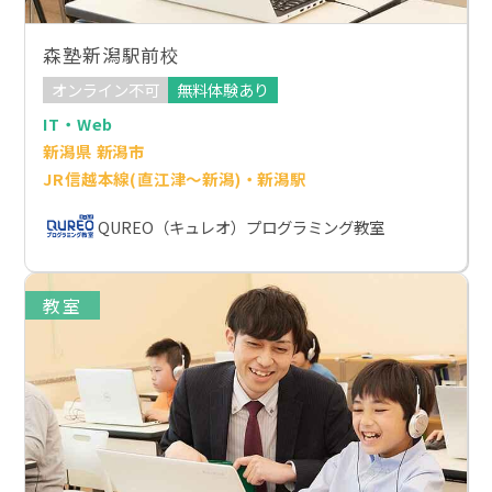
森塾新潟駅前校
オンライン不可
無料体験あり
IT・Web
新潟県 新潟市
JR信越本線(直江津～新潟)・新潟駅
QUREO（キュレオ）プログラミング教室
教室