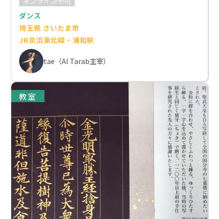
オンライン不可
ダンス
埼玉県 さいたま市
JR京浜東北線・浦和駅
tae（Al Tarab主宰）
教室