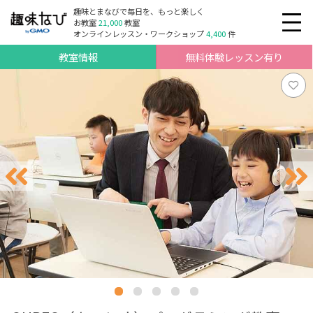
趣味とまなびで毎日を、もっと楽しく
お教室
21,000
教室
オンラインレッスン・ワークショップ
4,400
件
教室情報
無料体験レッスン有り