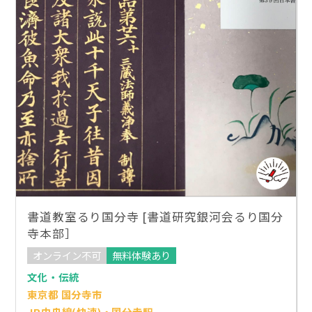
書道教室るり国分寺 [書道研究銀河会るり国分
寺本部］
オンライン不可
無料体験あり
文化・伝統
東京都 国分寺市
JR中央線(快速)・国分寺駅