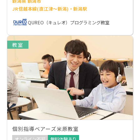
新潟県 新潟市
JR信越本線(直江津～新潟)・新潟駅
QUREO（キュレオ）プログラミング教室
教室
個別指導ベアーズ米原教室
オンライン不可
無料体験あり