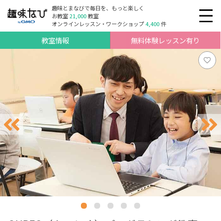
趣味とまなびで毎日を、もっと楽しく
お教室
21,000
教室
オンラインレッスン・ワークショップ
4,400
件
教室情報
無料体験レッスン有り