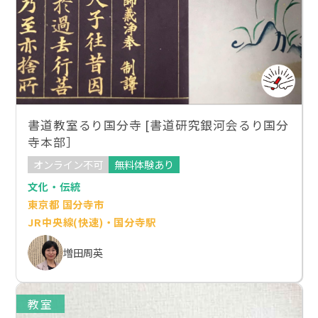
書道教室るり国分寺 [書道研究銀河会るり国分
寺本部］
オンライン不可
無料体験あり
文化・伝統
東京都 国分寺市
JR中央線(快速)・国分寺駅
増田周英
教室