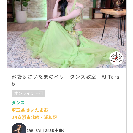
池袋＆さいたまのベリーダンス教室｜Al Tara
b
オンライン不可
ダンス
埼玉県 さいたま市
JR京浜東北線・浦和駅
tae（Al Tarab主宰）