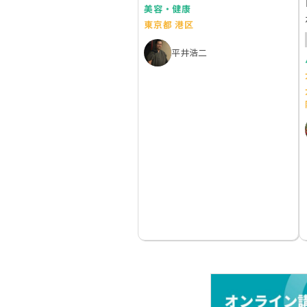
美容・健康
東京都 港区
平井浩二