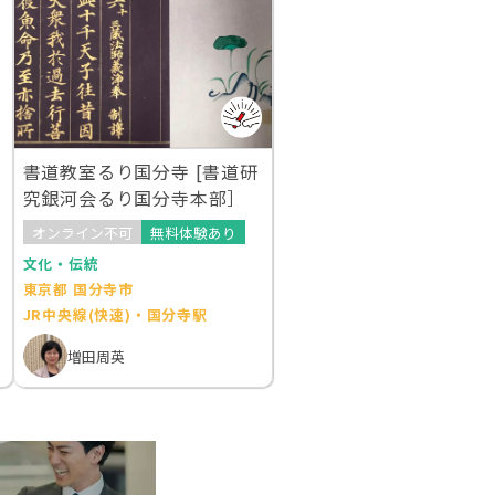
書道教室るり国分寺 [書道研
究銀河会るり国分寺本部］
オンライン不可
無料体験あり
文化・伝統
東京都 国分寺市
JR中央線(快速)・国分寺駅
増田周英