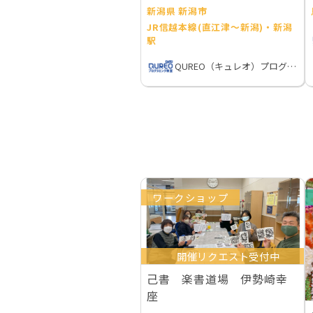
新潟県 新潟市
JR信越本線(直江津～新潟)・新潟
駅
QUREO（キュレオ）プログラミング教室
ワークショップ
開催リクエスト受付中
己書 楽書道場 伊勢崎幸
座