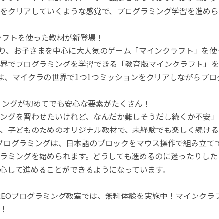
をクリアしていくような感覚で、プログラミング学習を進めら
ラフトを使った教材が新登場！
月より、お子さまを中心に大人気のゲーム「マインクラフト」を
界でプログラミングを学習できる「教育版マインクラフト」を
は、マイクラの世界で1つ1つミッションをクリアしながらプ
ミングが初めてでも安心な要素がたくさん！
ングを習わせたいけれど、なんだか難しそうだし続くか不安」
、子どものためのオリジナル教材で、未経験でも楽しく続ける
のプログラミングは、日本語のブロックをマウス操作で組み立
ラミングを始められます。どうしても進めるのに迷ったりした
心して進めることができるようになっています。
REOプログラミング教室では、無料体験を実施中！マインク
！