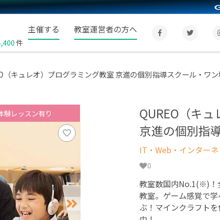
主催する
教室運営者の方へ
4,400
件
EO（キュレオ）プログラミング教室 京進の個別指導スクール・ワ
QUREO（キ
体験レッスン有り
京進の個別指
IT・Web・インター
0
教室数国内No.1(※)
教室。ゲーム感覚で学
ぶ！マインクラフトを
中！