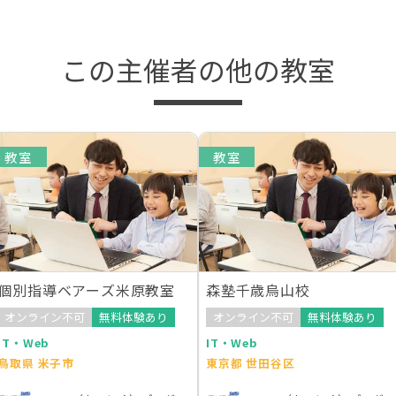
この主催者の他の教室
教室
教室
個別指導ベアーズ米原教室
森塾千歳烏山校
オンライン不可
無料体験あり
オンライン不可
無料体験あり
IT・Web
IT・Web
鳥取県 米子市
東京都 世田谷区