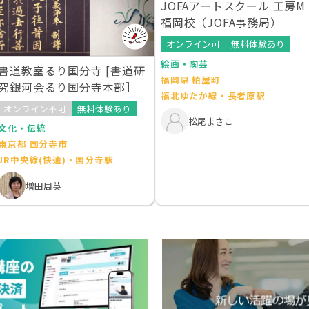
JOFAアートスクール 工房M
福岡校（JOFA事務局）
オンライン可
無料体験あり
絵画・陶芸
書道教室るり国分寺 [書道研
福岡県 粕屋町
究銀河会るり国分寺本部］
福北ゆたか線・長者原駅
オンライン不可
無料体験あり
松尾まさこ
文化・伝統
東京都 国分寺市
JR中央線(快速)・国分寺駅
増田周英