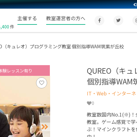
主催する
教室運営者の方へ
4,400
件
EO（キュレオ）プログラミング教室 個別指導WAM筑紫が丘校
QUREO（キ
体験レッスン有り
個別指導WAM
IT・Web・インター
0
教室数国内No.1(※)
教室。ゲーム感覚で学
ぶ！マインクラフトを
中！