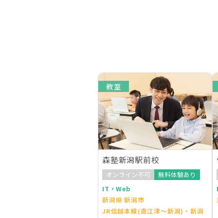
教室
森塾新潟駅前校
オンライン不可
無料体験あり
IT・Web
新潟県 新潟市
JR信越本線(直江津～新潟)・新潟