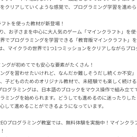
をクリアしていくような感覚で、プログラミング学習を進めら
ラフトを使った教材が新登場！
月より、お子さまを中心に大人気のゲーム「マインクラフト」を
界でプログラミングを学習できる「教育版マインクラフト」を
は、マイクラの世界で1つ1つミッションをクリアしながらプ
ミングが初めてでも安心な要素がたくさん！
ングを習わせたいけれど、なんだか難しそうだし続くか不安」
、子どものためのオリジナル教材で、未経験でも楽しく続ける
のプログラミングは、日本語のブロックをマウス操作で組み立
ラミングを始められます。どうしても進めるのに迷ったりした
心して進めることができるようになっています。
REOプログラミング教室では、無料体験を実施中！マインク
！