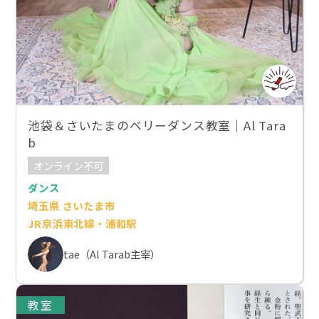
池袋＆さいたまのベリーダンス教室｜Al Tara
b
オンライン不可
ダンス
埼玉県 さいたま市
JR京浜東北線・浦和駅
tae（Al Tarab主宰）
教室