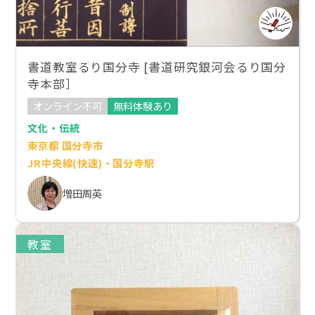
書道教室るり国分寺 [書道研究銀河会るり国分
寺本部］
オンライン不可
無料体験あり
文化・伝統
東京都 国分寺市
JR中央線(快速)・国分寺駅
増田周英
教室