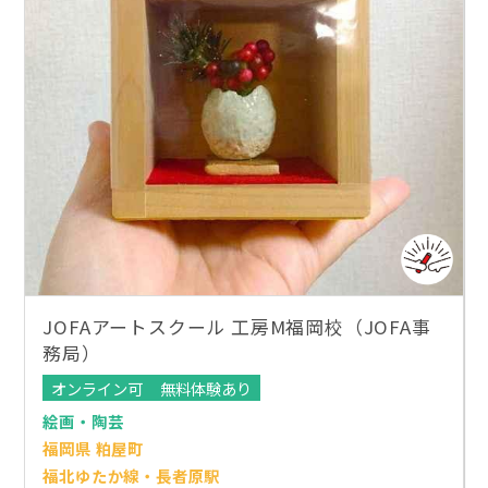
JOFAアートスクール 工房M福岡校（JOFA事
務局）
オンライン可
無料体験あり
絵画・陶芸
福岡県 粕屋町
福北ゆたか線・長者原駅