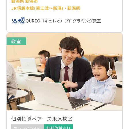
新潟県 新潟市
JR信越本線(直江津～新潟)・新潟駅
QUREO（キュレオ）プログラミング教室
教室
個別指導ベアーズ米原教室
オンライン不可
無料体験あり