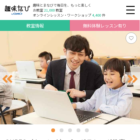
趣味とまなびで毎日を、もっと楽しく
お教室
21,000
教室
オンラインレッスン・ワークショップ
4,400
件
教室情報
無料体験レッスン有り