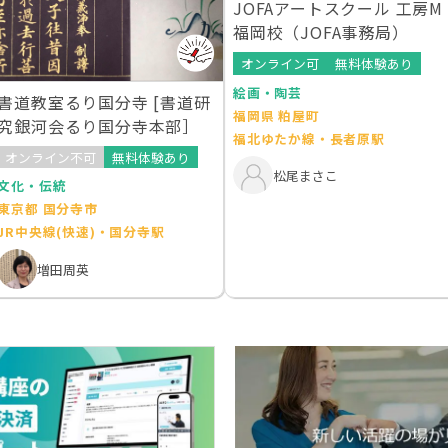
JOFAアートスクール 工房M
福岡校（JOFA事務局）
オンライン可
無料体験あり
絵画・陶芸
書道教室るり国分寺 [書道研
福岡県 粕屋町
究銀河会るり国分寺本部］
福北ゆたか線・長者原駅
オンライン不可
無料体験あり
松尾まさこ
文化・伝統
東京都 国分寺市
JR中央線(快速)・国分寺駅
増田周英