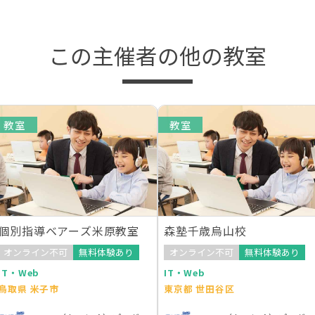
この主催者の他の教室
教室
教室
個別指導ベアーズ米原教室
森塾千歳烏山校
オンライン不可
無料体験あり
オンライン不可
無料体験あり
IT・Web
IT・Web
鳥取県 米子市
東京都 世田谷区