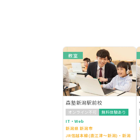
教室
森塾新潟駅前校
オンライン不可
無料体験あり
IT・Web
新潟県 新潟市
JR信越本線(直江津～新潟)・新潟