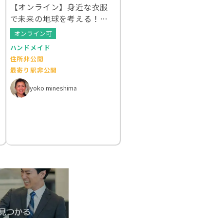
【オンライン】身近な衣服
で未来の地球を考える！ク
ルエシカルWS
オンライン可
ハンドメイド
住所非公開
最寄り駅非公開
yoko mineshima