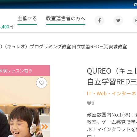
主催する
教室運営者の方へ
4,400
件
EO（キュレオ）プログラミング教室 自立学習RED三河安城教室
QUREO（キ
体験レッスン有り
自立学習RED
IT・Web・インター
0
教室数国内No.1(※)
教室。ゲーム感覚で学
ぶ！マインクラフトを
中！