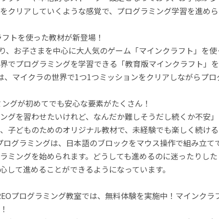
をクリアしていくような感覚で、プログラミング学習を進めら
ラフトを使った教材が新登場！
月より、お子さまを中心に大人気のゲーム「マインクラフト」を
界でプログラミングを学習できる「教育版マインクラフト」を
は、マイクラの世界で1つ1つミッションをクリアしながらプ
ミングが初めてでも安心な要素がたくさん！
ングを習わせたいけれど、なんだか難しそうだし続くか不安」
、子どものためのオリジナル教材で、未経験でも楽しく続ける
のプログラミングは、日本語のブロックをマウス操作で組み立
ラミングを始められます。どうしても進めるのに迷ったりした
心して進めることができるようになっています。
REOプログラミング教室では、無料体験を実施中！マインク
！