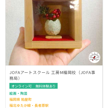
JOFAアートスクール 工房M福岡校（JOFA事
務局）
オンライン可
無料体験あり
絵画・陶芸
福岡県 粕屋町
福北ゆたか線・長者原駅