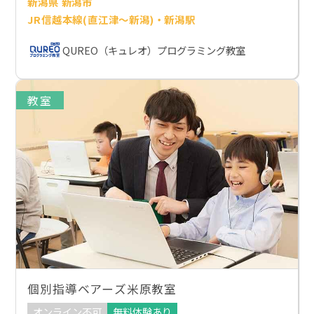
新潟県 新潟市
JR信越本線(直江津～新潟)・新潟駅
QUREO（キュレオ）プログラミング教室
教室
個別指導ベアーズ米原教室
オンライン不可
無料体験あり