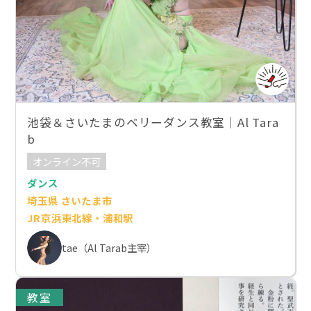
池袋＆さいたまのベリーダンス教室｜Al Tara
b
オンライン不可
ダンス
埼玉県 さいたま市
JR京浜東北線・浦和駅
tae（Al Tarab主宰）
教室