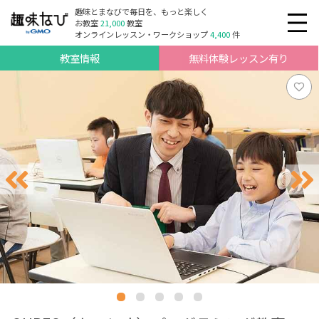
趣味とまなびで毎日を、もっと楽しく
お教室
21,000
教室
オンラインレッスン・ワークショップ
4,400
件
教室情報
無料体験レッスン有り