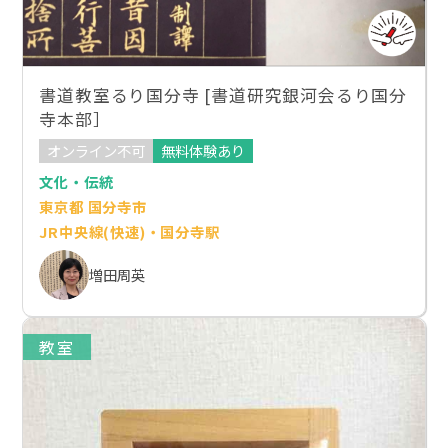
書道教室るり国分寺 [書道研究銀河会るり国分
寺本部］
オンライン不可
無料体験あり
文化・伝統
東京都 国分寺市
JR中央線(快速)・国分寺駅
増田周英
教室