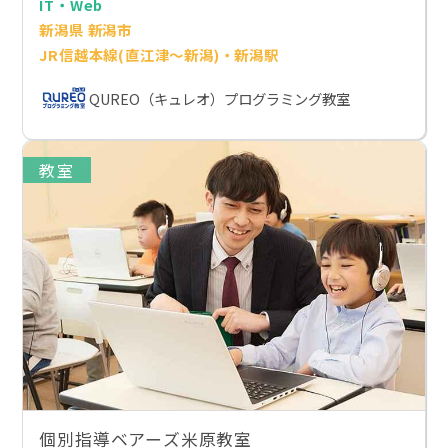
IT・Web
新潟県 新潟市
JR信越本線(直江津～新潟)・新潟駅
QUREO（キュレオ）プログラミング教室
教室
個別指導ベアーズ米原教室