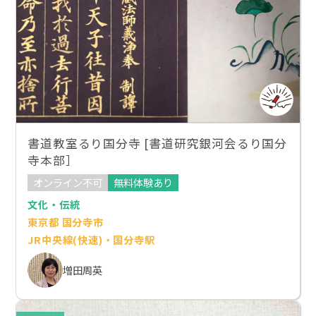
書道教室るり国分寺 [書道研究銀河会るり国分
寺本部］
オンライン不可
無料体験あり
文化・伝統
東京都 国分寺市
JR中央線(快速)・国分寺駅
増田周英