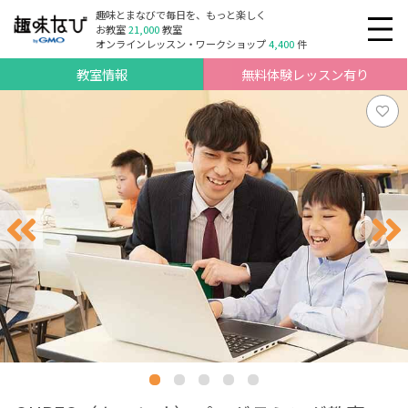
趣味とまなびで毎日を、もっと楽しく
お教室
21,000
教室
オンラインレッスン・ワークショップ
4,400
件
教室情報
無料体験レッスン有り