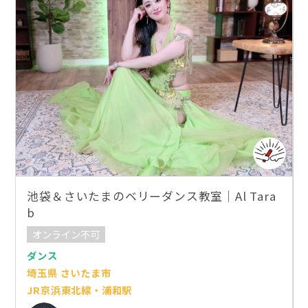
池袋＆さいたまのベリーダンス教室｜Al Tara
b
オンライン不可
ダンス
埼玉県 さいたま市
JR京浜東北線・浦和駅