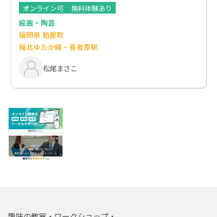
オンライン可
無料体験あり
絵画・陶芸
福岡県 粕屋町
福北ゆたか線・長者原駅
松尾まさこ
趣味の教室・ワークショップ・