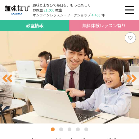
趣味とまなびで毎日を、もっと楽しく
お教室
21,000
教室
オンラインレッスン・ワークショップ
4,400
件
教室情報
無料体験レッスン有り