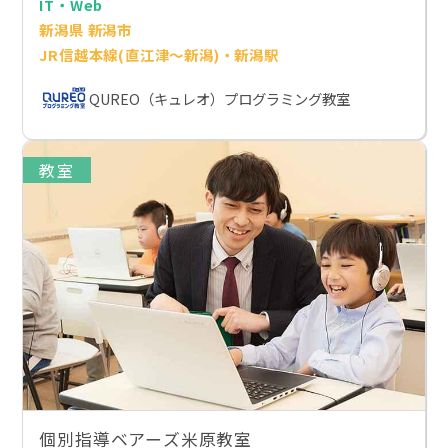
IT・Web
新潟県 新潟市
JR信越本線(直江津～新潟)・新潟駅
QUREO（キュレオ）プログラミング教室
教室
個別指導ベアーズ米原教室