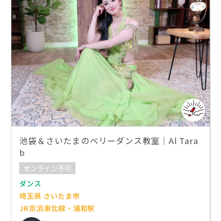
池袋＆さいたまのベリーダンス教室｜Al Tara
b
オンライン不可
ダンス
埼玉県 さいたま市
JR京浜東北線・浦和駅