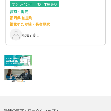
オンライン可
無料体験あり
絵画・陶芸
福岡県 粕屋町
福北ゆたか線・長者原駅
松尾まさこ
趣味の教室・ワークショップ・