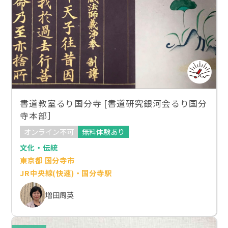
書道教室るり国分寺 [書道研究銀河会るり国分
寺本部］
オンライン不可
無料体験あり
文化・伝統
東京都 国分寺市
JR中央線(快速)・国分寺駅
増田周英