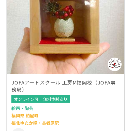
JOFAアートスクール 工房M福岡校（JOFA事
務局）
オンライン可
無料体験あり
絵画・陶芸
福岡県 粕屋町
福北ゆたか線・長者原駅