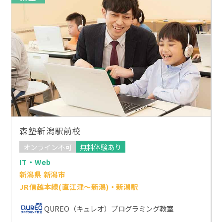
森塾新潟駅前校
オンライン不可
無料体験あり
IT・Web
新潟県 新潟市
JR信越本線(直江津～新潟)・新潟駅
QUREO（キュレオ）プログラミング教室