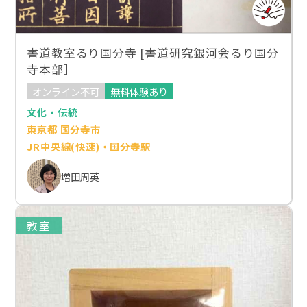
書道教室るり国分寺 [書道研究銀河会るり国分
寺本部］
オンライン不可
無料体験あり
文化・伝統
東京都 国分寺市
JR中央線(快速)・国分寺駅
増田周英
教室