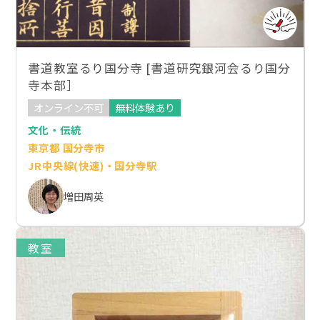
書道教室るり国分寺 [書道研究銀河会るり国分
寺本部］
オンライン不可
無料体験あり
文化・伝統
東京都 国分寺市
JR中央線(快速)・国分寺駅
増田周英
教室