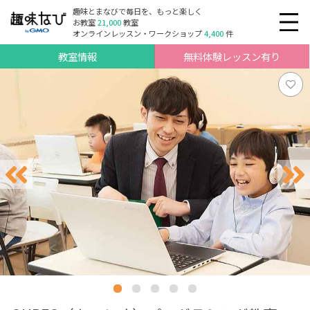
趣味とまなびで毎日を、もっと楽しく
お教室
21,000
教室
オンラインレッスン・ワークショップ
4,400
件
教室情報
無料体験レッスン有り