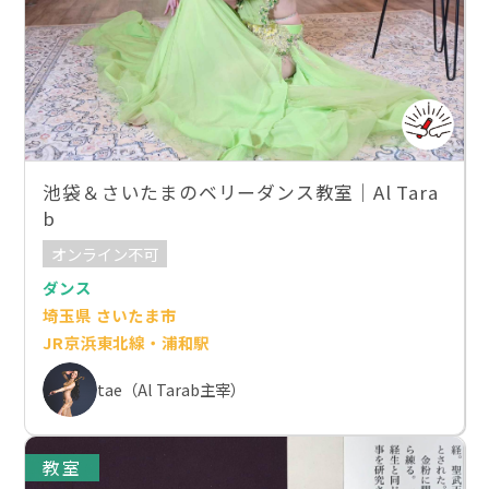
池袋＆さいたまのベリーダンス教室｜Al Tara
b
オンライン不可
ダンス
埼玉県 さいたま市
JR京浜東北線・浦和駅
tae（Al Tarab主宰）
教室