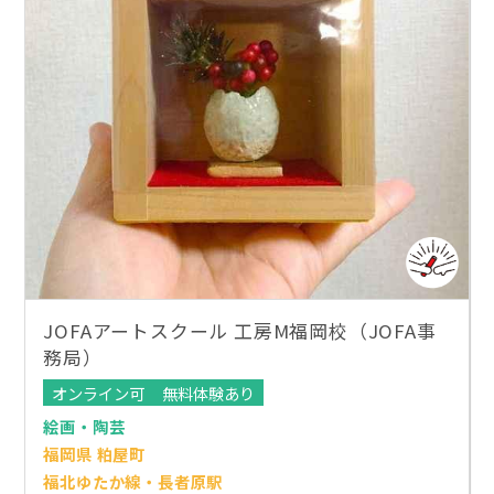
JOFAアートスクール 工房M福岡校（JOFA事
務局）
オンライン可
無料体験あり
絵画・陶芸
福岡県 粕屋町
福北ゆたか線・長者原駅