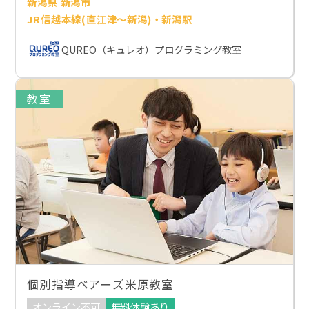
新潟県 新潟市
JR信越本線(直江津～新潟)・新潟駅
QUREO（キュレオ）プログラミング教室
教室
個別指導ベアーズ米原教室
オンライン不可
無料体験あり