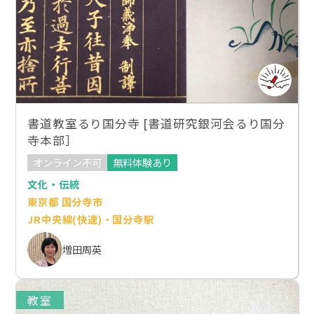
書道教室るり国分寺 [書道研究銀河会るり国分
寺本部］
オンライン不可
無料体験あり
文化・伝統
東京都 国分寺市
JR中央線(快速)・国分寺駅
増田周英
教室