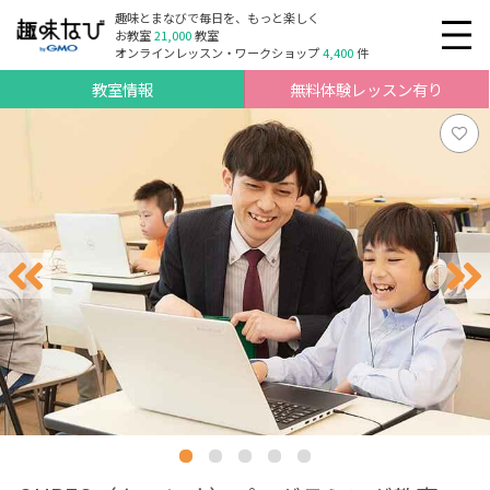
趣味とまなびで毎日を、もっと楽しく
お教室
21,000
教室
オンラインレッスン・ワークショップ
4,400
件
教室情報
無料体験レッスン有り