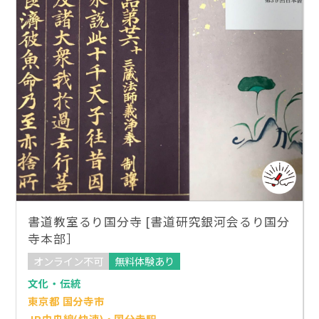
書道教室るり国分寺 [書道研究銀河会るり国分
寺本部］
オンライン不可
無料体験あり
文化・伝統
東京都 国分寺市
JR中央線(快速)・国分寺駅