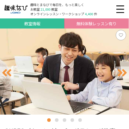
趣味とまなびで毎日を、もっと楽しく
お教室
21,000
教室
オンラインレッスン・ワークショップ
4,400
件
教室情報
無料体験レッスン有り