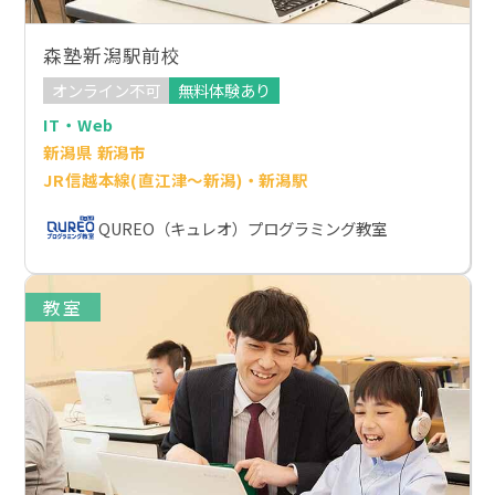
森塾新潟駅前校
オンライン不可
無料体験あり
IT・Web
新潟県 新潟市
JR信越本線(直江津～新潟)・新潟駅
QUREO（キュレオ）プログラミング教室
教室