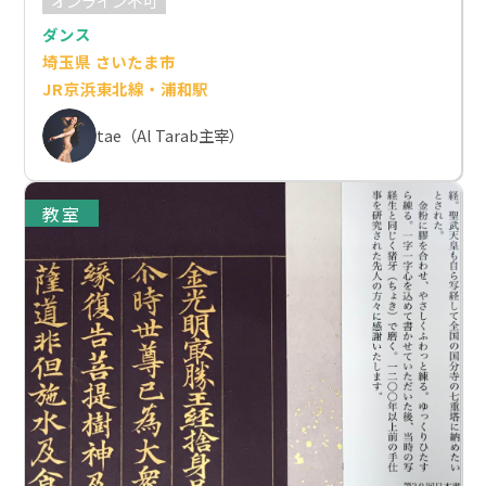
オンライン不可
ダンス
埼玉県 さいたま市
JR京浜東北線・浦和駅
tae（Al Tarab主宰）
教室