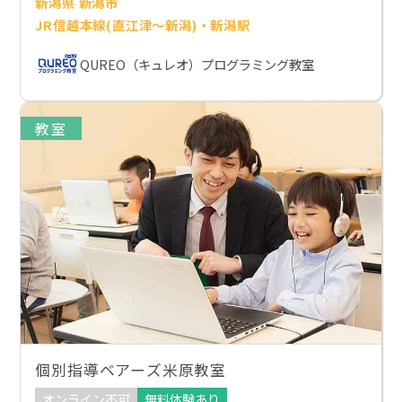
新潟県 新潟市
JR信越本線(直江津～新潟)・新潟駅
QUREO（キュレオ）プログラミング教室
教室
個別指導ベアーズ米原教室
オンライン不可
無料体験あり