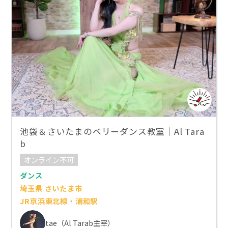
池袋＆さいたまのベリーダンス教室｜Al Tara
b
オンライン不可
ダンス
埼玉県 さいたま市
JR京浜東北線・浦和駅
tae（Al Tarab主宰）