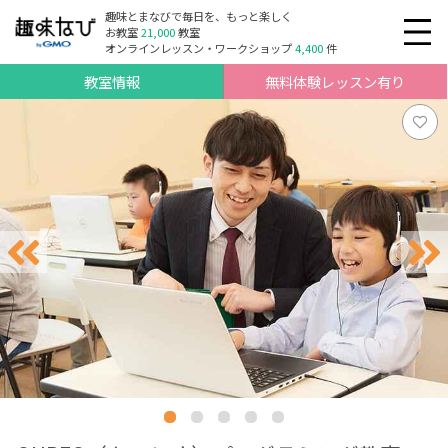
趣味とまなびで毎日を、もっと楽しく
お教室
21,000
教室
オンラインレッスン・ワークショップ
4,400
件
教室情報
無料体験レッスン有り