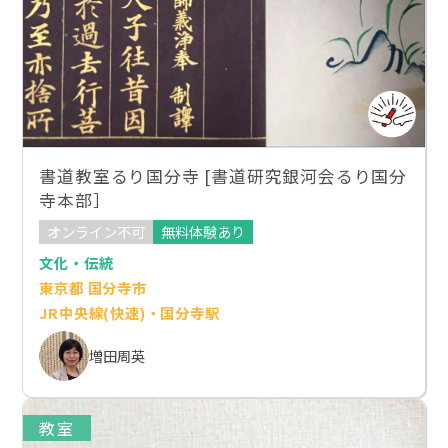
書道教室るり国分寺 [書道研究銀河会るり国分
寺本部］
オンライン不可
無料体験あり
文化・伝統
東京都 国分寺市
JR中央線(快速)・国分寺駅
増田周英
教室