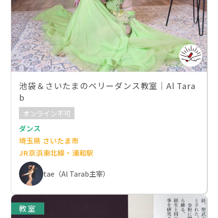
池袋＆さいたまのベリーダンス教室｜Al Tara
b
オンライン不可
ダンス
埼玉県 さいたま市
JR京浜東北線・浦和駅
tae（Al Tarab主宰）
教室