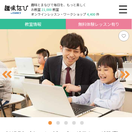
趣味とまなびで毎日を、もっと楽しく
お教室
21,000
教室
オンラインレッスン・ワークショップ
4,400
件
教室情報
無料体験レッスン有り