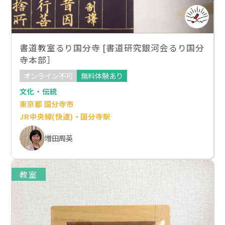
書道教室るり国分寺 [書道研究銀河会るり国分
寺本部］
オンライン不可
無料体験あり
文化・伝統
東京都 国分寺市
JR中央線(快速)・国分寺駅
増田周英
教室