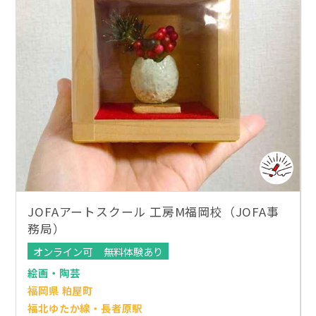
JOFAアートスクール 工房M福岡校（JOFA事
務局）
オンライン可
無料体験あり
絵画・陶芸
福岡県 粕屋町
福北ゆたか線・長者原駅