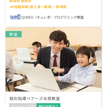
新潟県 新潟市
JR信越本線(直江津～新潟)・新潟駅
QUREO（キュレオ）プログラミング教室
教室
個別指導ベアーズ米原教室
オンライン不可
無料体験あり