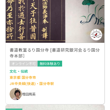
書道教室るり国分寺 [書道研究銀河会るり国分
寺本部］
オンライン不可
無料体験あり
文化・伝統
東京都 国分寺市
JR中央線(快速)・国分寺駅
増田周英