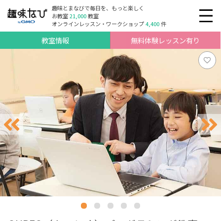
趣味とまなびで毎日を、もっと楽しく
お教室
21,000
教室
オンラインレッスン・ワークショップ
4,400
件
教室情報
無料体験レッスン有り