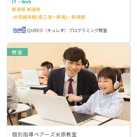
IT・Web
新潟県 新潟市
JR信越本線(直江津～新潟)・新潟駅
QUREO（キュレオ）プログラミング教室
教室
個別指導ベアーズ米原教室