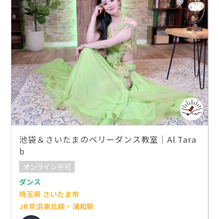
池袋＆さいたまのベリーダンス教室｜Al Tara
b
オンライン不可
ダンス
埼玉県 さいたま市
JR京浜東北線・浦和駅