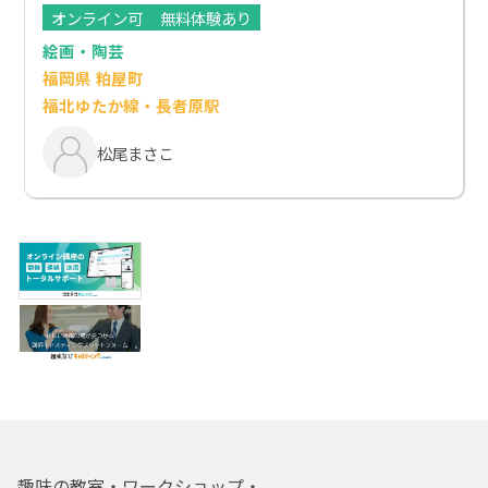
オンライン可
無料体験あり
絵画・陶芸
福岡県 粕屋町
福北ゆたか線・長者原駅
松尾まさこ
趣味の教室・ワークショップ・